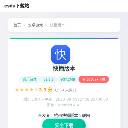
esdu下载站
首页
安卓游戏
快播版本
快播版本
音乐游戏
v2.3.3
937.2MB
🔥 500万+下载
★
★
★
★
★
3.9
分
(
8,559
人评分)
下载：500万+
更新：
2026-08-09T21:38:33+08:00
系统：Android 4.4+
开发者：
杭州快播版本互联网
安全下载